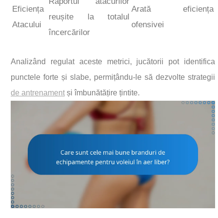
Raportul atacurilor
Eficiența
Arată eficiența
reușite la totalul
Atacului
ofensivei
încercărilor
Analizând regulat aceste metrici, jucătorii pot identifica
punctele forte și slabe, permițându-le să dezvolte strategii
de antrenament
și îmbunătățire țintite.