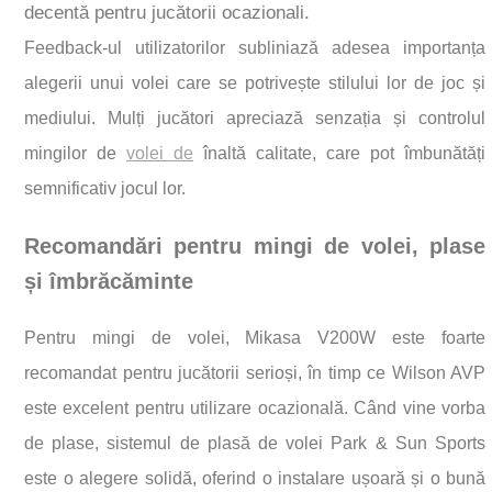
decentă pentru jucătorii ocazionali.
Feedback-ul utilizatorilor subliniază adesea importanța
alegerii unui volei care se potrivește stilului lor de joc și
mediului. Mulți jucători apreciază senzația și controlul
mingilor de
volei de
înaltă calitate, care pot îmbunătăți
semnificativ jocul lor.
Recomandări pentru mingi de volei, plase
și îmbrăcăminte
Pentru mingi de volei, Mikasa V200W este foarte
recomandat pentru jucătorii serioși, în timp ce Wilson AVP
este excelent pentru utilizare ocazională. Când vine vorba
de plase, sistemul de plasă de volei Park & Sun Sports
este o alegere solidă, oferind o instalare ușoară și o bună