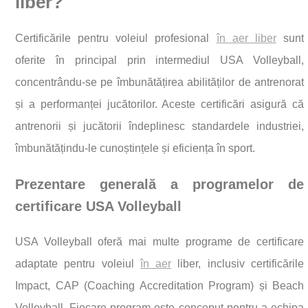
liber?
Certificările pentru voleiul profesional
în aer liber
sunt
oferite în principal prin intermediul USA Volleyball,
concentrându-se pe îmbunătățirea abilităților de antrenorat
și a performanței jucătorilor. Aceste certificări asigură că
antrenorii și jucătorii îndeplinesc standardele industriei,
îmbunătățindu-le cunoștințele și eficiența în sport.
Prezentare generală a programelor de
certificare USA Volleyball
USA Volleyball oferă mai multe programe de certificare
adaptate pentru voleiul
în aer
liber, inclusiv certificările
Impact, CAP (Coaching Accreditation Program) și Beach
Volleyball. Fiecare program este conceput pentru a echipa