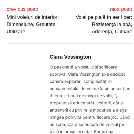
Post navigation
previous post:
next post:
Mini voleiuri de interior:
Volei pe plajă în aer liber:
Dimensiune, Greutate,
Rezistență la apă,
Utilizare
Aderență, Culoare
Clara Vossington
O pasionată a voleiului și scriitoare
sportivă, Clara Vossington și-a dedicat
cariera explorării complexităților
echipamentului de volei. Cu un accent pe
diferitele tipuri de mingi de volei, își
propune să educe atât jucătorii, cât și
antrenorii cu privire la modul de a alege
mingea potrivită pentru fiecare joc. Când
nu scrie, Clara se bucură de voleiul pe
plajă în orașul ei natal, Barcelona.