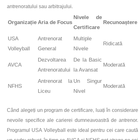
antrenoratului sau arbitrajului.
Nivele de
Organizație
Aria de Focus
Recunoaștere
Certificare
USA
Antrenorat
Multiple
Ridicată
Volleyball
General
Nivele
Dezvoltarea
De la Basic
AVCA
Moderată
Antrenoratului
la Avansat
Antrenorat la
Un Singur
NFHS
Moderată
Liceu
Nivel
Când alegeți un program de certificare, luați în considerare
nevoile specifice ale carierei dumneavoastră de antrenor.
Programul USA Volleyball este ideal pentru cei care caută