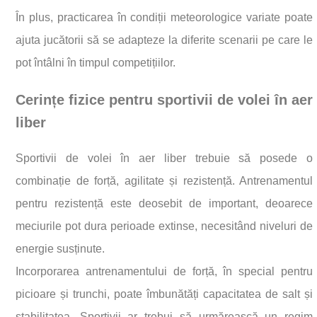
În plus, practicarea în condiții meteorologice variate poate
ajuta jucătorii să se adapteze la diferite scenarii pe care le
pot întâlni în timpul competițiilor.
Cerințe fizice pentru sportivii de volei în aer
liber
Sportivii de volei în aer liber trebuie să posede o
combinație de forță, agilitate și rezistență. Antrenamentul
pentru rezistență este deosebit de important, deoarece
meciurile pot dura perioade extinse, necesitând niveluri de
energie susținute.
Incorporarea antrenamentului de forță, în special pentru
picioare și trunchi, poate îmbunătăți capacitatea de salt și
stabilitatea. Sportivii ar trebui să urmărească un regim