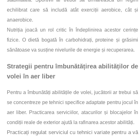
echilibrat care să includă atât exerciții aerobice, cât și
anaerobice.
Nutriția joacă un rol critic în îndeplinirea acestor cerințe
fizice. O dietă bogată în carbohidrați, proteine și grăsimi
sănătoase va susține nivelurile de energie și recuperarea.
Strategii pentru îmbunătățirea abilităților de
volei în aer liber
Pentru a îmbunătăți abilitățile de volei, jucătorii ar trebui să
se concentreze pe tehnici specifice adaptate pentru jocul în
aer liber. Practicarea serviciilor, atacurilor și blocajelor în
condiții reale de exterior ajută la rafinarea acestor abilități.
Practicați regulat serviciul cu tehnici variate pentru a vă