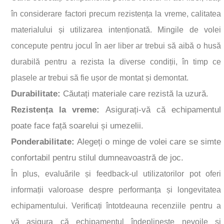
în considerare factori precum rezistența la vreme, calitatea
materialului și utilizarea intenționată. Mingile de volei
concepute pentru jocul în aer liber ar trebui să aibă o husă
durabilă pentru a rezista la diverse condiții, în timp ce
plasele ar trebui să fie ușor de montat și demontat.
Durabilitate:
Căutați materiale care rezistă la uzură.
Rezistența la vreme:
Asigurați-vă că echipamentul
poate face față soarelui și umezelii.
Ponderabilitate:
Alegeți o minge de volei care se simte
confortabil pentru stilul dumneavoastră de joc.
În plus, evaluările și feedback-ul utilizatorilor pot oferi
informații valoroase despre performanța și longevitatea
echipamentului. Verificați întotdeauna recenziile pentru a
vă asigura că echipamentul îndeplinește nevoile și