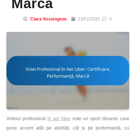
Marcă
Clara Vossington
23/01/2026
0
Voleiul profesional
în aer liber
este un sport dinamic care
pune accent atât pe abilități, cât și pe performanță, cu