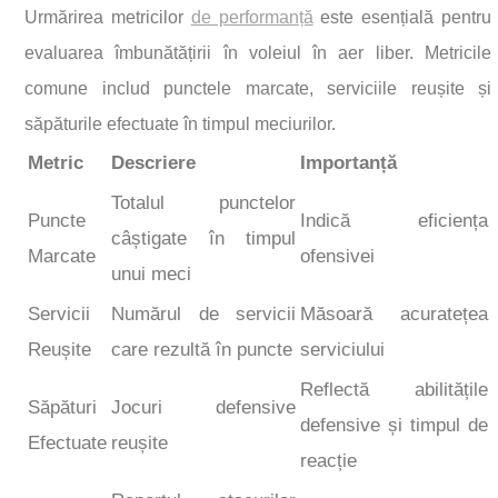
Urmărirea metricilor
de performanță
este esențială pentru
evaluarea îmbunătățirii în voleiul în aer liber. Metricile
comune includ punctele marcate, serviciile reușite și
săpăturile efectuate în timpul meciurilor.
Metric
Descriere
Importanță
Totalul punctelor
Puncte
Indică eficiența
câștigate în timpul
Marcate
ofensivei
unui meci
Servicii
Numărul de servicii
Măsoară acuratețea
Reușite
care rezultă în puncte
serviciului
Reflectă abilitățile
Săpături
Jocuri defensive
defensive și timpul de
Efectuate
reușite
reacție