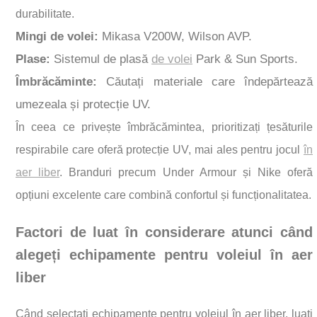
durabilitate.
Mingi de volei:
Mikasa V200W, Wilson AVP.
Plase:
Sistemul de plasă
de volei
Park & Sun Sports.
Îmbrăcăminte:
Căutați materiale care îndepărtează
umezeala și protecție UV.
În ceea ce privește îmbrăcămintea, prioritizați țesăturile
respirabile care oferă protecție UV, mai ales pentru jocul
în
aer liber
. Branduri precum Under Armour și Nike oferă
opțiuni excelente care combină confortul și funcționalitatea.
Factori de luat în considerare atunci când
alegeți echipamente pentru voleiul în aer
liber
Când selectați echipamente pentru voleiul în aer liber, luați