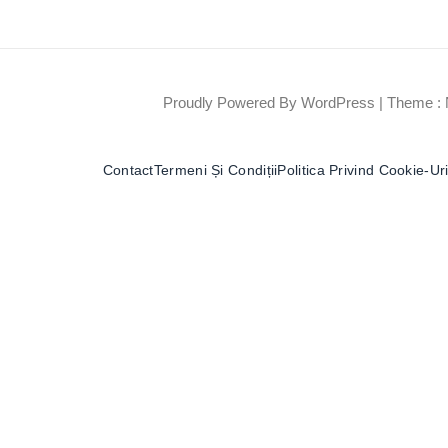
Proudly Powered By WordPress
|
Theme : 
Contact
Termeni Și Condiții
Politica Privind Cookie-Uri