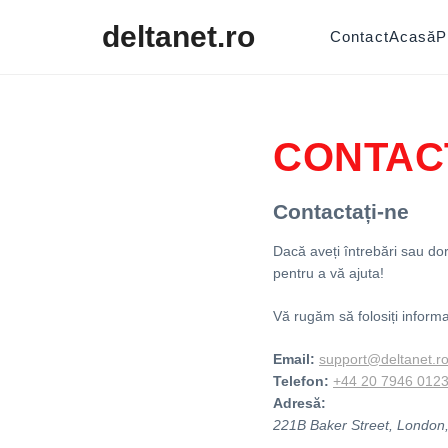
Skip to content
deltanet.ro
Contact
Acasă
P
CONTAC
Contactați-ne
Dacă aveți întrebări sau dori
pentru a vă ajuta!
Vă rugăm să folosiți informa
Email:
support@deltanet.r
Telefon:
+44 20 7946 012
Adresă:
221B Baker Street, Londo