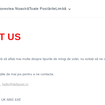
ovestea Noastră
Toate Postările
Limbă
T US
ți să aflați mai multe despre tipurile de mingi de volei, nu ezitați să ne
țiile de mai jos pentru a ne contacta:
o
,
hello@deltanet.ro
3
n, UK NW1 6XE