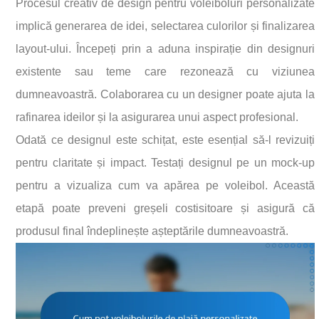
Procesul creativ de design pentru voleiboluri personalizate
implică generarea de idei, selectarea culorilor și finalizarea
layout-ului. Începeți prin a aduna inspirație din designuri
existente sau teme care rezonează cu viziunea
dumneavoastră. Colaborarea cu un designer poate ajuta la
rafinarea ideilor și la asigurarea unui aspect profesional.
Odată ce designul este schițat, este esențial să-l revizuiți
pentru claritate și impact. Testați designul pe un mock-up
pentru a vizualiza cum va apărea pe voleibol. Această
etapă poate preveni greșeli costisitoare și asigură că
produsul final îndeplinește așteptările dumneavoastră.