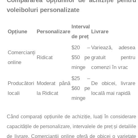
voleiboluri personalizate
Interval
Opțiune
Personalizare
Livrare
de preț
$20 –
Variează, adesea
Comercianți
Ridicat
$50 pe
gratuit pentru
online
minge
comenzi în vrac
$25 –
Producători
Moderat până
De obicei, livrare
$60 pe
locali
la Ridicat
locală mai rapidă
minge
Când comparați opțiunile de achiziție, luați în considerare
capacitățile de personalizare, intervalele de preț și detaliile
de livrare. Comercianții online oferă de obicei o varietate