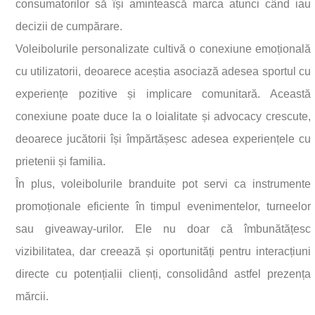
consumatorilor să își amintească marca atunci când iau
decizii de cumpărare.
Voleibolurile personalizate cultivă o conexiune emoțională
cu utilizatorii, deoarece aceștia asociază adesea sportul cu
experiențe pozitive și implicare comunitară. Această
conexiune poate duce la o loialitate și advocacy crescute,
deoarece jucătorii își împărtășesc adesea experiențele cu
prietenii și familia.
În plus, voleibolurile branduite pot servi ca instrumente
promoționale eficiente în timpul evenimentelor, turneelor
sau giveaway-urilor. Ele nu doar că îmbunătățesc
vizibilitatea, dar creează și oportunități pentru interacțiuni
directe cu potențialii clienți, consolidând astfel prezența
mărcii.